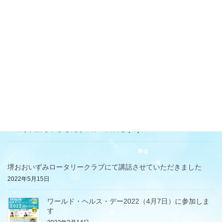
2021年9月19日
検定講座
第1回 水素力検定「初級・ベーシッ
クコース」第1期生特別検定講座を
開催しました
昨日（9月18日）、一般社団法人 日本水素力検定協会主催の、記
念すべき第1期水素力検定「初級ベーシックコース」検定講座を開
催しました。 リアル（神戸）とZOOMでの同時開催で、合わせて
20名が受講されましたが、第１回目と […]
堺おおいずみロータリークラブにて講話させていただきました
2022年5月15日
ワールド・ヘルス・デー2022（4月7日）に参加しま
す