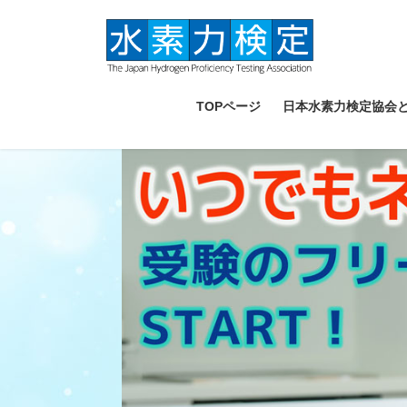
コ
ナ
ン
ビ
テ
ゲ
ン
ー
ツ
シ
TOPページ
日本水素力検定協会
へ
ョ
ス
ン
キ
に
ッ
移
プ
動