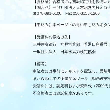
【資格証】合格者には初級認定証を授与い
【問合せ】一般社団法人日本水素力検定協
☎078-891-5100 Fax 050-3156-1205
【申込み】本ページ下の青い申し込みボタ
【受講料お振込み先】
三井住友銀行 神戸営業部 普通口座番号: 17
一般社団法人 日本水素力検定協会
【備考】
申込者には事前にテキストを配送し、受験用
またWeb上での予備学習ツール（動画教材
受講料には、認定料および資料代（2000
不合格者には追試制度があります。